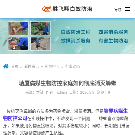
导航
»
»
»
首页
新闻资讯
新闻中心
行业动态
塘厦病媒生物防控家庭如何彻底消灭蟑螂
来源：本站
作者：admin
日期：2026/2/3
浏览：
9
塘厦病媒生
传统灭治蟑螂的方法多为药物喷雾、滞留喷洒。但是
物防控公司
在实践操作中，不难发现一个问题——蟑螂喜欢隐匿藏
身，如果使用药物直接喷洒，对其杀伤度较小；同时，长期使用滞留
性药剂，又容易使蟑螂产生抗性。