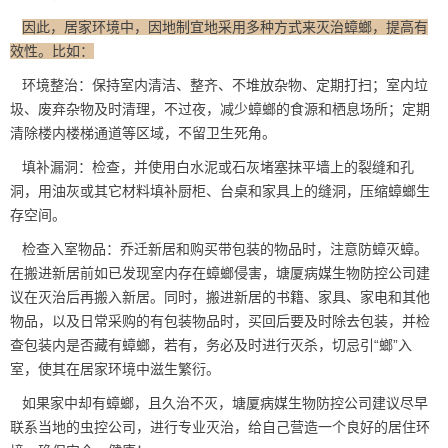
因此，居家环境中，因地制宜地采用多种方式来灭治蟑螂，提高有
效性。比如：
环境整治：保持室内清洁、整齐、不堆放杂物、定期打扫；室内垃
圾、废弃杂物及时清理，不过夜，减少蟑螂的食源和栖息场所；定期
清除楼内楼梯通道等区域，不留卫生死角。
填补漏洞：检查，并使用白水泥或石灰堵塞抹平墙上的裂缝和孔
洞，用油灰或其它材料填补厨柜、台桌和家具上的缝洞，压缩蟑螂
生
存空间
。
检查入室物品：乔迁新居和购买带包装的物品时，注意防蟑灭蟑。
在搬进新居前如已发现室内存在蟑螂侵害，塘厦病媒生物防控公司建
议在灭治后再搬入新居。同时，搬进新居的书籍、家具、家电和其他
物品，以及日常采购的有包装物品时，买回后要及时除去包装，并检
查包装内是否藏有蟑螂，若有，务必及时进行灭杀，切忌
引“螂”入
室
，使其在居家环境中滋生繁衍。
如果家中却有蟑螂，且久治不灭，塘厦病媒生物防控公司建议尽早
联系当地的
虫控公司
，进行专业灭治，给自己营造一个良好的居住环